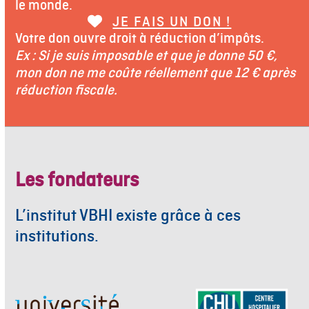
le monde.
JE FAIS UN DON !
Votre don ouvre droit à réduction d’impôts.
Ex : Si je suis imposable et que je donne 50 €,
mon don ne me coûte réellement que 12 € après
réduction fiscale.
Les fondateurs
L’institut VBHI existe grâce à ces
institutions.