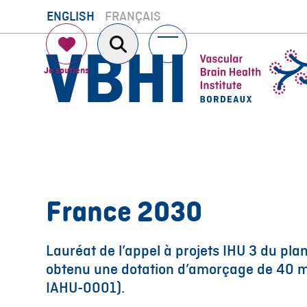
Skip
ENGLISH
FRANÇAIS
to
content
Open
Close
mobile
mobile
menu
menu
France 2030
Lauréat de l’appel à projets IHU 3 du pla
obtenu une dotation d’amorçage de 40 mi
IAHU-0001).