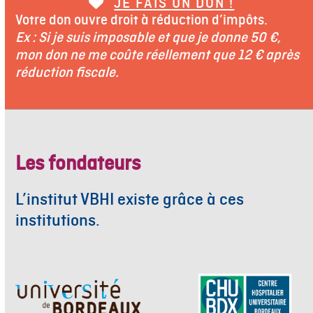
JE FAIS UN DON !
Votre don ouvre droit à réduction d’impôts.
Ex : Si je suis imposable et que je donne 50 €,
mon don ne me coûte réellement que 12 € après
réduction fiscale.
Les fondateurs
L’institut VBHI existe grâce à ces
institutions.