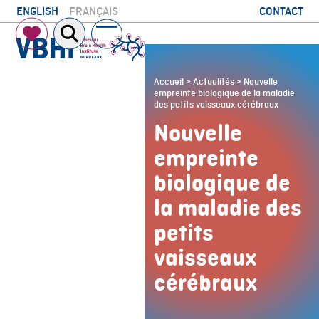
Skip
CONTACT
ENGLISH
FRANÇAIS
to
Open
Close
content
mobile
mobile
menu
menu
Accueil
>
Actualités
>
Nouvelle
empreinte biologique de la maladie
des petits vaisseaux cérébraux
Nouvelle
empreinte
biologique de
la maladie des
petits
vaisseaux
cérébraux