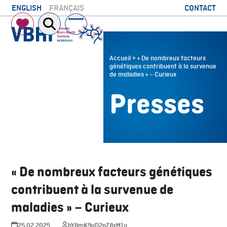
Skip
CONTACT
ENGLISH
FRANÇAIS
to
Open
Close
content
mobile
mobile
menu
menu
Accueil
>
« De nombreux facteurs
génétiques contribuent à la survenue
de maladies » – Curieux
Presses
« De nombreux facteurs génétiques
contribuent à la survenue de
maladies » – Curieux
25.02.2025
bY8mK9uD2pZ8xM1u