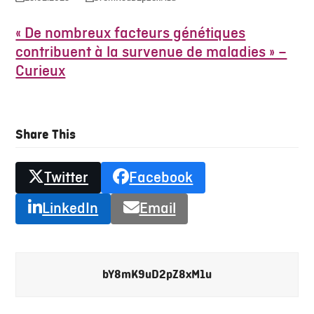
« De nombreux facteurs génétiques
contribuent à la survenue de maladies » –
Curieux
Lire l’article
Share This
Twitter
Facebook
LinkedIn
Email
bY8mK9uD2pZ8xM1u