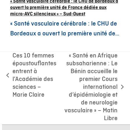
« Santé vasculaire cérébrale : le CHU de Bordeaux a
ouvert la première unité de France dédiée aux
micro-AVC silencieux » – Sud-Ouest
« Santé vasculaire cérébrale : le CHU de
Bordeaux a ouvert la première unité de…
Ces 10 femmes
« Santé en Afrique
époustouflantes
subsaharienne : Le
entrent à
Bénin accueille le
previous
l’Académie des
premier Cours
post:
sciences –
international
next
Marie Claire
d’épidémiologie et
post:
de neurologie
vasculaire » – Matin
Libre