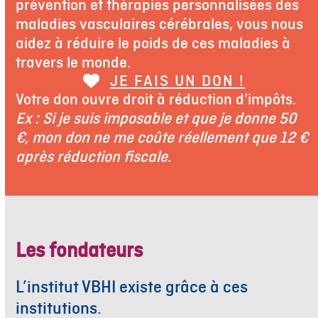
prévention et thérapies personnalisées des
maladies vasculaires cérébrales, vous nous
aidez à réduire le poids de ces maladies à
travers le monde.
JE FAIS UN DON !
Votre don ouvre droit à réduction d’impôts.
Ex : Si je suis imposable et que je donne 50
€, mon don ne me coûte réellement que 12 €
après réduction fiscale.
Les fondateurs
L’institut VBHI existe grâce à ces
institutions.