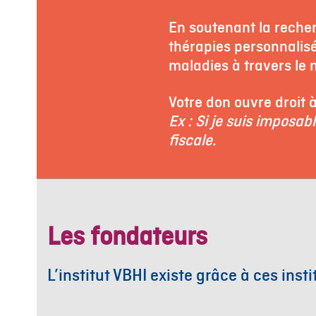
En soutenant la recher
thérapies personnalisé
maladies à travers le
Votre don ouvre droit 
Ex : Si je suis imposa
fiscale.
Les fondateurs
L’institut VBHI existe grâce à ces insti