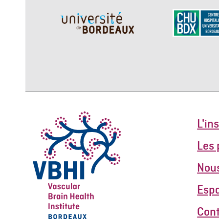
L'in
Les
Nous
Esp
Con