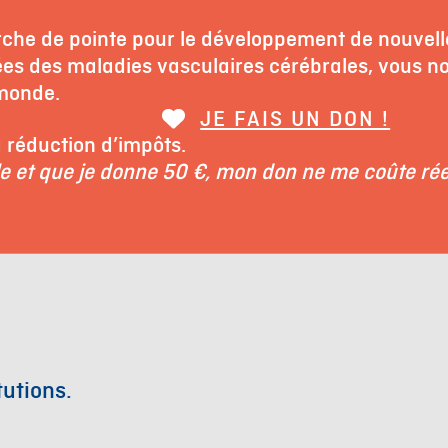
che de pointe pour le développement de nouvelle
es des maladies vasculaires cérébrales, vous nou
 monde.
JE FAIS UN DON !
à réduction d’impôts.
ble et que je donne 50 €, mon don ne me coûte ré
tutions.