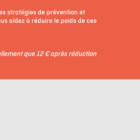
s stratégies de prévention et
s aidez à réduire le poids de ces
ellement que 12 € après réduction