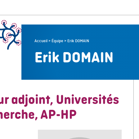
Accueil
>
Équipe
>
Erik DOMAIN
Erik DOMAIN
r adjoint, Universités
herche, AP-HP