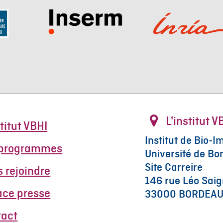
L'institut V
stitut VBHI
Institut de Bio-I
 programmes
Université de Bo
Site Carreire
 rejoindre
146 rue Léo Saig
ace presse
33000 BORDEA
tact