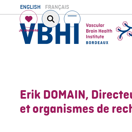
Skip
ENGLISH
FRANÇAIS
to
content
Open
Close
mobile
mobile
menu
menu
Erik DOMAIN, Directeu
et organismes de rec