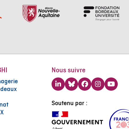
BHI
Nous suivre
magerie
LinkedIn
Bluesky
Facebook
Instagram
YouTu
rdeaux
Soutenu par :
nat
UX