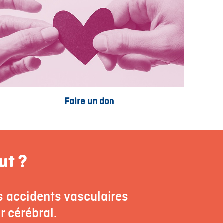
Faire un don
ut ?
es accidents vasculaires
r cérébral.