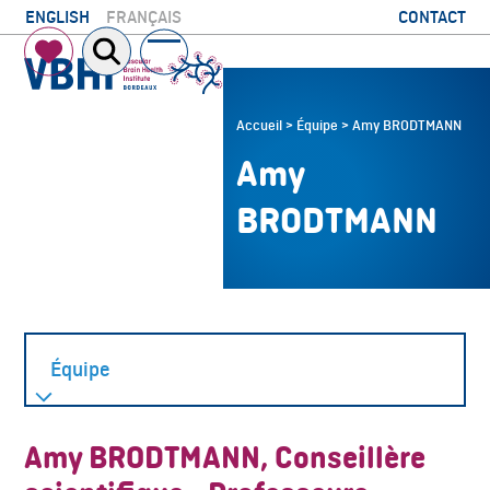
Skip
CONTACT
ENGLISH
FRANÇAIS
to
Open
Close
content
mobile
mobile
menu
menu
Accueil
>
Équipe
>
Amy BRODTMANN
Amy
BRODTMANN
Amy BRODTMANN, Conseillère