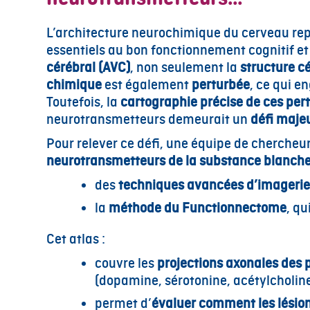
L’architecture neurochimique du cerveau rep
essentiels au bon fonctionnement cognitif e
cérébral (AVC)
, non seulement la
structure c
chimique
est également
perturbée
, ce qui e
Toutefois, la
cartographie précise de ces per
neurotransmetteurs demeurait un
défi maje
Pour relever ce défi, une équipe de chercheu
neurotransmetteurs de la substance blanch
des
techniques avancées d’imageri
la
méthode du Functionnectome
, q
Cet atlas :
couvre les
projections axonales des
(dopamine, sérotonine, acétylcholine
permet d’
évaluer comment les lésion