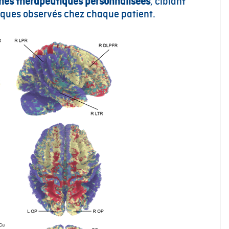
hes thérapeutiques personnalisées
, ciblant
iques observés chez chaque patient.