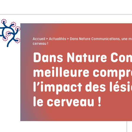
Accueil
>
Actualités
>
Dans Nature Communications, une mei
cerveau !
Dans Nature Co
meilleure compr
l’impact des lés
le cerveau !