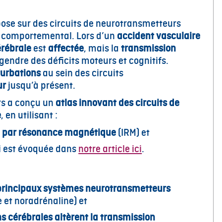
ose sur des circuits de neurotransmetteurs
t comportemental. Lors d’un
accident vasculaire
érébrale
est
affectée
, mais la
transmission
ngendre des déficits moteurs et cognitifs.
turbations
au sein des circuits
ur
jusqu’à présent.
rs a conçu un
atlas innovant des circuits de
e
, en utilisant :
e par résonance magnétique
(IRM) et
ui est évoquée dans
notre article ici
.
 principaux systèmes neurotransmetteurs
 et noradrénaline) et
s cérébrales altèrent la transmission